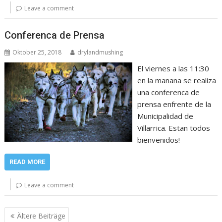
Leave a comment
Conferenca de Prensa
Oktober 25, 2018
drylandmushing
El viernes a las 11:30
en la manana se realiza
una conferenca de
prensa enfrente de la
Municipalidad de
Villarrica. Estan todos
bienvenidos!
READ MORE
Leave a comment
Beitragsnavigation
Ältere Beiträge