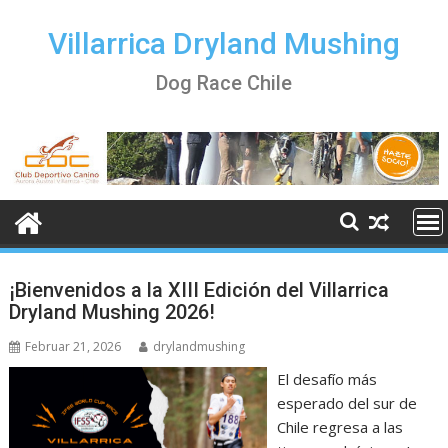
Skip
to
Villarrica Dryland Mushing
content
Dog Race Chile
¡Bienvenidos a la XIII Edición del Villarrica
Dryland Mushing 2026!
Februar 21, 2026
drylandmushing
El desafío más
esperado del sur de
Chile regresa a las