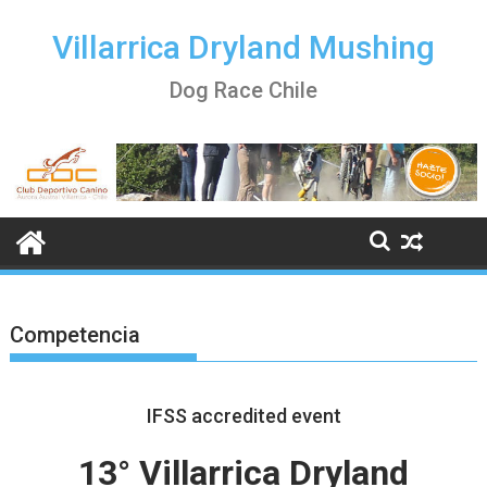
Skip
to
Villarrica Dryland Mushing
content
Dog Race Chile
Competencia
IFSS accredited event
13° Villarrica Dryland