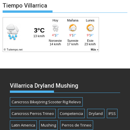
Tiempo Villarrica
Villarrica Dryland Mushing
Canicross Bikejöring Scooter Rig Relevo
Canicross Perros Trineo
Competencia
Dryland
IFSS
Latin America
Mushing
Perros de Trineo