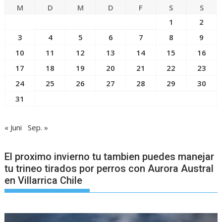
M
D
M
D
F
S
S
1
2
3
4
5
6
7
8
9
10
11
12
13
14
15
16
17
18
19
20
21
22
23
24
25
26
27
28
29
30
31
« Juni
Sep. »
El proximo invierno tu tambien puedes manejar
tu trineo tirados por perros con Aurora Austral
en Villarrica Chile