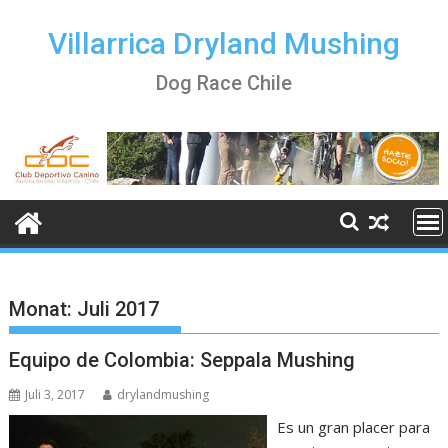
Skip
to
Villarrica Dryland Mushing
content
Dog Race Chile
Monat:
Juli 2017
Equipo de Colombia: Seppala Mushing
Juli 3, 2017
drylandmushing
Es un gran placer para