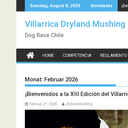
Skip
¡De
Samstag, August 8, 2026
Novedades
to
content
Villarrica Dryland Mushing
Dog Race Chile
HOME
COMPETENCIA
REGLAMENTO
Monat:
Februar 2026
¡Bienvenidos a la XIII Edición del Villa
Februar 21, 2026
drylandmushing