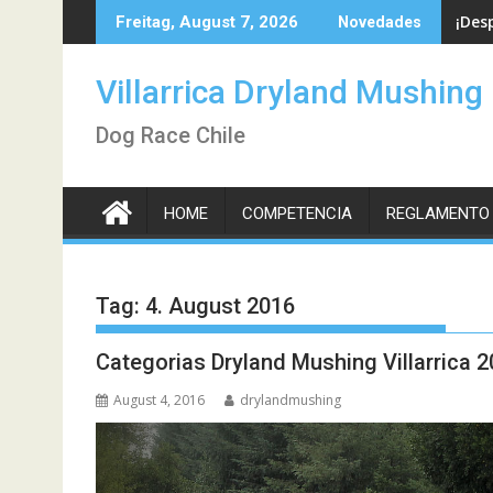
Skip
¡Des
Freitag, August 7, 2026
Novedades
to
content
Villarrica Dryland Mushing
Dog Race Chile
HOME
COMPETENCIA
REGLAMENTO
Tag:
4. August 2016
Categorias Dryland Mushing Villarrica 
August 4, 2016
drylandmushing