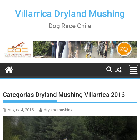
Skip
to
Villarrica Dryland Mushing
content
Dog Race Chile
Categorias Dryland Mushing Villarrica 2016
August 4, 2016
drylandmushing