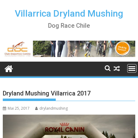
Skip
to
Villarrica Dryland Mushing
content
Dog Race Chile
Dryland Mushing Villarrica 2017
Mai 25, 2017
drylandmushing