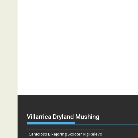
Villarrica Dryland Mushing
Canicross Bikejöring Scooter Rig Relevo