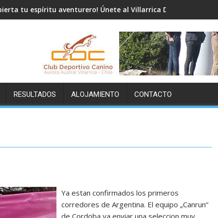
pierta tu espíritu aventurero! Únete al Villarrica Dryland Mushing
RESULTADOS
ALOJAMIENTO
CONTACTO
Ya estan confirmados los primeros
corredores de Argentina. El equipo „Canrun“
de Cordoba va enviar una seleccion muy