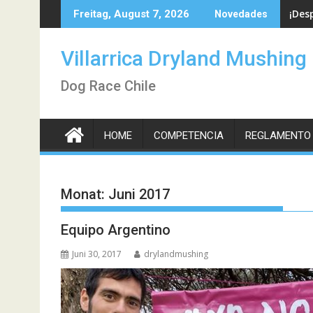
Skip
¡Des
Freitag, August 7, 2026
Novedades
to
content
Villarrica Dryland Mushing
Dog Race Chile
HOME
COMPETENCIA
REGLAMENTO
Monat:
Juni 2017
Equipo Argentino
Juni 30, 2017
drylandmushing