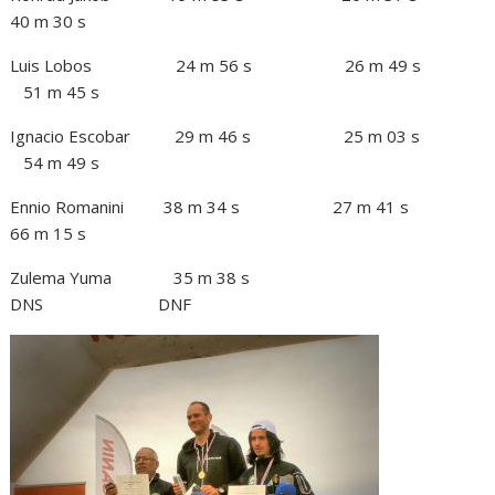
40 m 30 s
Luis Lobos 24 m 56 s 26 m 49 s
51 m 45 s
Ignacio Escobar 29 m 46 s 25 m 03 s
54 m 49 s
Ennio Romanini 38 m 34 s 27 m 41 s
66 m 15 s
Zulema Yuma 35 m 38 s
DNS DNF