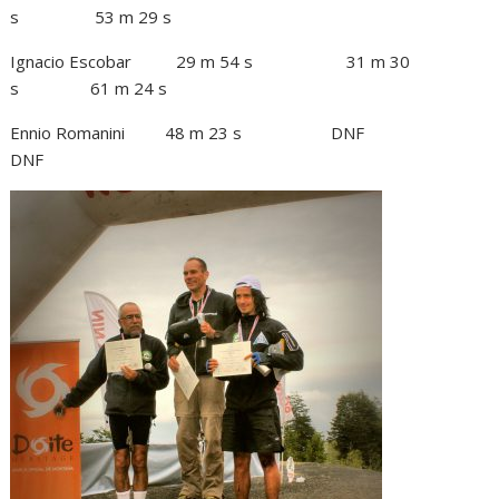
s 53 m 29 s
Ignacio Escobar 29 m 54 s 31 m 30
s 61 m 24 s
Ennio Romanini 48 m 23 s DNF
DNF