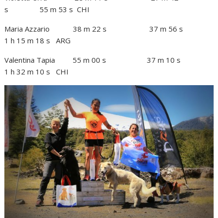
s 55 m 53 s CHI
Maria Azzario 38 m 22 s 37 m 56 s
1 h 15 m 18 s ARG
Valentina Tapia 55 m 00 s 37 m 10 s
1 h 32 m 10 s CHI