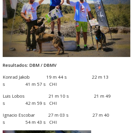
Resultados: DBM / DBMV
Konrad Jakob 19 m 44 s 22 m 13
s 41 m 57 s CHI
Luis Lobos 21 m 10 s 21 m 49
s 42 m 59 s CHI
Ignacio Escobar 27 m 03 s 27 m 40
s 54 m 43 s CHI