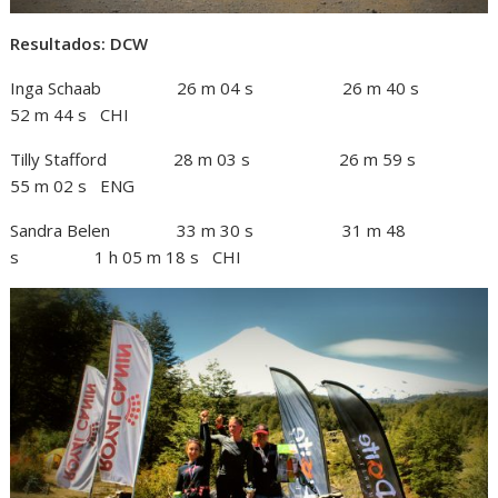
Resultados: DCW
Inga Schaab 26 m 04 s 26 m 40 s
52 m 44 s CHI
Tilly Stafford 28 m 03 s 26 m 59 s
55 m 02 s ENG
Sandra Belen 33 m 30 s 31 m 48
s 1 h 05 m 18 s CHI