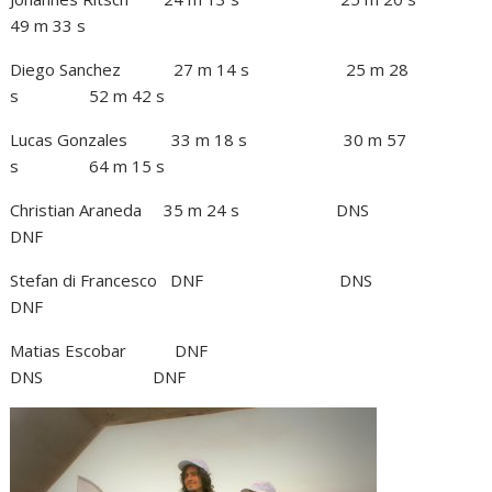
49 m 33 s
Diego Sanchez 27 m 14 s 25 m 28
s 52 m 42 s
Lucas Gonzales 33 m 18 s 30 m 57
s 64 m 15 s
Christian Araneda 35 m 24 s DNS
DNF
Stefan di Francesco DNF DNS
DNF
Matias Escobar DNF
DNS DNF