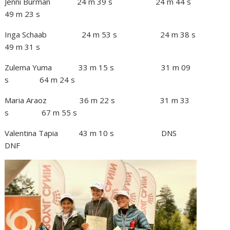
Jenni Burman 24 m 39 s 24 m 44 s
49 m 23 s
Inga Schaab 24 m 53 s 24 m 38 s
49 m 31 s
Zulema Yuma 33 m 15 s 31 m 09
s 64 m 24 s
Maria Araoz 36 m 22 s 31 m 33
s 67 m 55 s
Valentina Tapia 43 m 10 s DNS
DNF