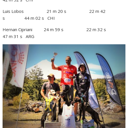
Luis Lobos 21 m 20 s 22 m 42
s 44 m 02 s CHI
Hernan Cipriani 24 m 59 s 22 m 32 s
47 m 31 s ARG