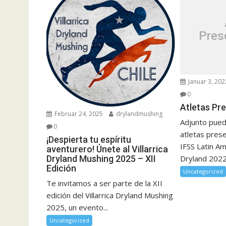
Pres
Januar 3, 202
0
Atletas Pr
Februar 24, 2025
drylandmushing
Adjunto puede
0
atletas prese
¡Despierta tu espíritu
IFSS Latin A
aventurero! Únete al Villarrica
Dryland 2022
Dryland Mushing 2025 – XII
Edición
Uncategorized
Te invitamos a ser parte de la XII
edición del Villarrica Dryland Mushing
2025, un evento...
Uncategorized