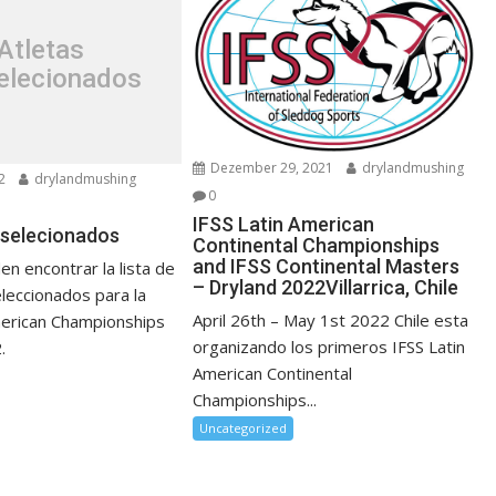
Atletas
elecionados
Dezember 29, 2021
drylandmushing
2
drylandmushing
0
IFSS Latin American
eselecionados
Continental Championships
and IFSS Continental Masters
n encontrar la lista de
– Dryland 2022Villarrica, Chile
leccionados para la
April 26th – May 1st 2022 Chile esta
merican Championships
organizando los primeros IFSS Latin
.
American Continental
Championships...
Uncategorized