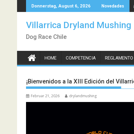
Skip
Donnerstag, August 6, 2026
Novedades
to
content
Villarrica Dryland Mushing
Dog Race Chile
HOME
COMPETENCIA
REGLAMENTO
¡Bienvenidos a la XIII Edición del Villa
Februar 21, 2026
drylandmushing