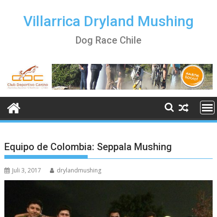
Skip
to
Villarrica Dryland Mushing
content
Dog Race Chile
Equipo de Colombia: Seppala Mushing
Juli 3, 2017
drylandmushing