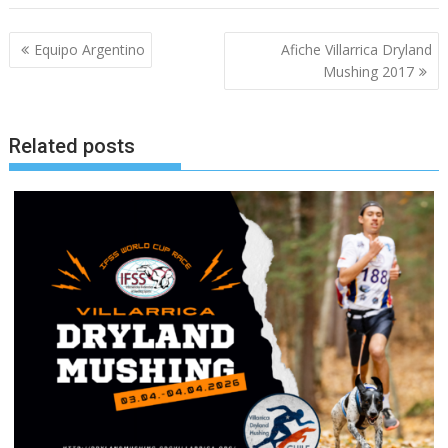
Beitragsnavigation
Equipo Argentino
Afiche Villarrica Dryland
Mushing 2017
Related posts